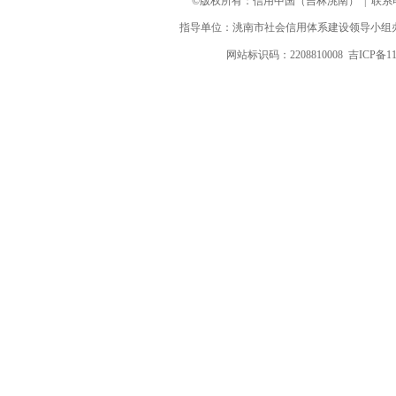
©版权所有：信用中国（吉林洮南） | 联系电话：0
指导单位：洮南市社会信用体系建设领导小组办
网站标识码：2208810008
吉ICP备11