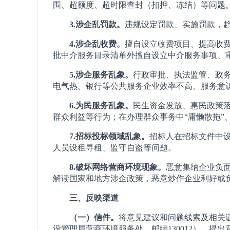
围、超额度、超时限查封（扣押、冻结）等问题
3.涉企乱罚款。
违规设定罚款、实施罚款，
4.涉企乱收费。
擅自设立收费项目、提高收
批中介服务目录清单外擅自设立中介服务事项、
5.涉企服务乱象。
行政审批、执法监管、政务
电气热、银行等公共服务企业效率不高、服务意
6.为民服务乱象。
民生资金发放、惠民政策
群众利益等行为；在办理群众事务中“庸懒散拖”
7.招标投标领域乱象。
招标人在招标文件中设
人员设租寻租、监守自盗等问题。
8.破坏网络营商环境现象。
恶意集纳企业负
解读国家和地方涉企政策，恶意炒作企业利好或
三、反映渠道
（一）信件。
将意见建议和问题线索及相关
设管理局营商环境服务处，邮编130012），提