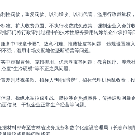
。
趋利性罚款，重复罚款、以罚增收、以罚代管，滥用行政裁量权
费标准、扩大收费范围、不执行收费减免政策，强制企业入会并
审批部门将行政审批过程中的技术性服务费用转嫁给企业承担等
服务中“吃拿卡要”、故意刁难、推诿扯皮等问题；违规设置准
识不强，滥用市场支配地位垄断经营等问题。
落实中虚报冒领、克扣挪用、优亲厚友等问题；教育医疗、养老
、态度“生冷硬横”等不正之风问题。
置差别歧视条款、招标人“明招暗定”，招标代理机构乱收费，
面信息、操纵水军拉踩引战、蹭抄涉企热点事件，传播煽动网暴
负面信息，干扰企业正常生产经营等问题。
证据材料邮寄至吉林省政务服务和数字化建设管理局（长春市朝阳
出意见建议或反映问题线索。