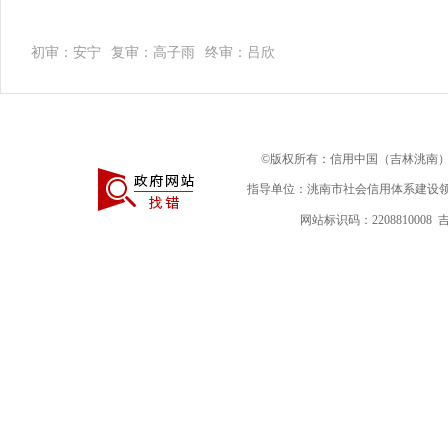
初审：安宁
复审：高子雨
终审：吕欣
©版权所有：信用中国（吉林洮南） | 联
指导单位：洮南市社会信用体系建设领
网站标识码：2208810008
吉